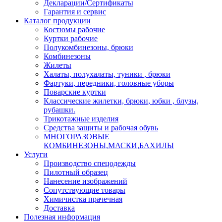
Декларации/Сертификаты
Гарантия и сервис
Каталог продукции
Костюмы рабочие
Куртки рабочие
Полукомбинезоны, брюки
Комбинезоны
Жилеты
Халаты, полухалаты, туники , брюки
Фартуки, передники, головные уборы
Поварские куртки
Классические жилетки, брюки, юбки , блузы,
рубашки.
Трикотажные изделия
Средства защиты и рабочая обувь
МНОГОРАЗОВЫЕ
КОМБИНЕЗОНЫ,МАСКИ,БАХИЛЫ
Услуги
Производство спецодежды
Пилотный образец
Нанесение изображений
Сопутствующие товары
Химичистка прачечная
Доставка
Полезная информация