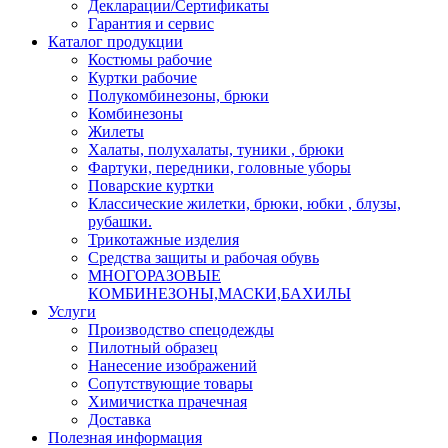
Декларации/Сертификаты
Гарантия и сервис
Каталог продукции
Костюмы рабочие
Куртки рабочие
Полукомбинезоны, брюки
Комбинезоны
Жилеты
Халаты, полухалаты, туники , брюки
Фартуки, передники, головные уборы
Поварские куртки
Классические жилетки, брюки, юбки , блузы,
рубашки.
Трикотажные изделия
Средства защиты и рабочая обувь
МНОГОРАЗОВЫЕ
КОМБИНЕЗОНЫ,МАСКИ,БАХИЛЫ
Услуги
Производство спецодежды
Пилотный образец
Нанесение изображений
Сопутствующие товары
Химичистка прачечная
Доставка
Полезная информация