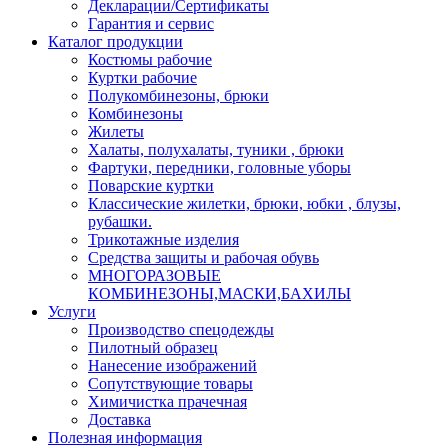
Декларации/Сертификаты
Гарантия и сервис
Каталог продукции
Костюмы рабочие
Куртки рабочие
Полукомбинезоны, брюки
Комбинезоны
Жилеты
Халаты, полухалаты, туники , брюки
Фартуки, передники, головные уборы
Поварские куртки
Классические жилетки, брюки, юбки , блузы,
рубашки.
Трикотажные изделия
Средства защиты и рабочая обувь
МНОГОРАЗОВЫЕ
КОМБИНЕЗОНЫ,МАСКИ,БАХИЛЫ
Услуги
Производство спецодежды
Пилотный образец
Нанесение изображений
Сопутствующие товары
Химичистка прачечная
Доставка
Полезная информация