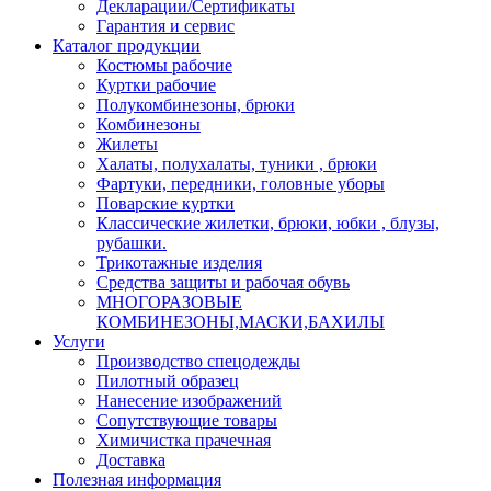
Декларации/Сертификаты
Гарантия и сервис
Каталог продукции
Костюмы рабочие
Куртки рабочие
Полукомбинезоны, брюки
Комбинезоны
Жилеты
Халаты, полухалаты, туники , брюки
Фартуки, передники, головные уборы
Поварские куртки
Классические жилетки, брюки, юбки , блузы,
рубашки.
Трикотажные изделия
Средства защиты и рабочая обувь
МНОГОРАЗОВЫЕ
КОМБИНЕЗОНЫ,МАСКИ,БАХИЛЫ
Услуги
Производство спецодежды
Пилотный образец
Нанесение изображений
Сопутствующие товары
Химичистка прачечная
Доставка
Полезная информация