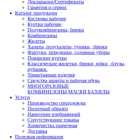
Декларации/Сертификаты
Гарантия и сервис
Каталог продукции
Костюмы рабочие
Куртки рабочие
Полукомбинезоны, брюки
Комбинезоны
Жилеты
Халаты, полухалаты, туники , брюки
Фартуки, передники, головные уборы
Поварские куртки
Классические жилетки, брюки, юбки , блузы,
рубашки.
Трикотажные изделия
Средства защиты и рабочая обувь
МНОГОРАЗОВЫЕ
КОМБИНЕЗОНЫ,МАСКИ,БАХИЛЫ
Услуги
Производство спецодежды
Пилотный образец
Нанесение изображений
Сопутствующие товары
Химичистка прачечная
Доставка
Полезная информация