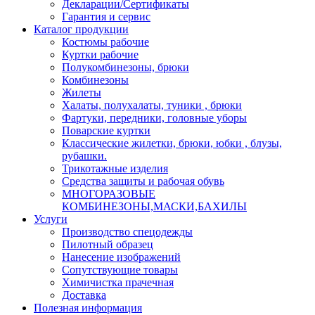
Декларации/Сертификаты
Гарантия и сервис
Каталог продукции
Костюмы рабочие
Куртки рабочие
Полукомбинезоны, брюки
Комбинезоны
Жилеты
Халаты, полухалаты, туники , брюки
Фартуки, передники, головные уборы
Поварские куртки
Классические жилетки, брюки, юбки , блузы,
рубашки.
Трикотажные изделия
Средства защиты и рабочая обувь
МНОГОРАЗОВЫЕ
КОМБИНЕЗОНЫ,МАСКИ,БАХИЛЫ
Услуги
Производство спецодежды
Пилотный образец
Нанесение изображений
Сопутствующие товары
Химичистка прачечная
Доставка
Полезная информация