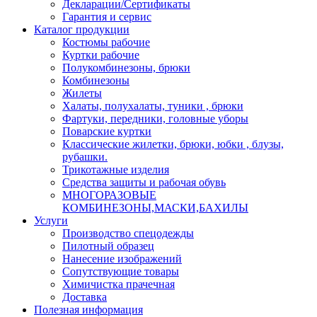
Декларации/Сертификаты
Гарантия и сервис
Каталог продукции
Костюмы рабочие
Куртки рабочие
Полукомбинезоны, брюки
Комбинезоны
Жилеты
Халаты, полухалаты, туники , брюки
Фартуки, передники, головные уборы
Поварские куртки
Классические жилетки, брюки, юбки , блузы,
рубашки.
Трикотажные изделия
Средства защиты и рабочая обувь
МНОГОРАЗОВЫЕ
КОМБИНЕЗОНЫ,МАСКИ,БАХИЛЫ
Услуги
Производство спецодежды
Пилотный образец
Нанесение изображений
Сопутствующие товары
Химичистка прачечная
Доставка
Полезная информация