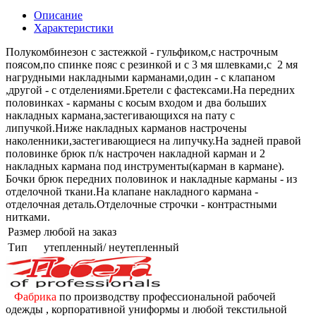
Описание
Характеристики
Полукомбинезон с застежкой - гульфиком,с настрочным
поясом,по спинке пояс с резинкой и с 3 мя шлевками,с 2 мя
нагрудными накладными карманами,один - с клапаном
,другой - с отделениями.Бретели с фастексами.На передних
половинках - карманы с косым входом и два больших
накладных кармана,застегивающихся на пату с
липучкой.Ниже накладных карманов настрочены
наколенники,застегивающиеся на липучку.На задней правой
половинке брюк п/к настрочен накладной карман и 2
накладных кармана под инструменты(карман в кармане).
Бочки брюк передних половинок и накладные карманы - из
отделочной ткани.На клапане накладного кармана -
отделочная деталь.Отделочные строчки - контрастными
нитками.
Размер
любой на заказ
Тип
утепленный/ неутепленный
Фабрика
по производству профессиональной рабочей
одежды , корпоративной униформы и любой текстильной