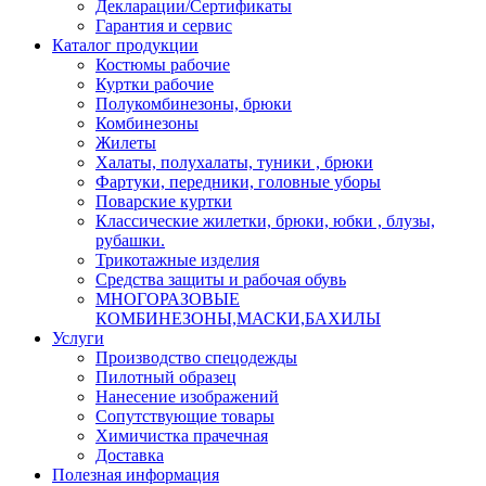
Декларации/Сертификаты
Гарантия и сервис
Каталог продукции
Костюмы рабочие
Куртки рабочие
Полукомбинезоны, брюки
Комбинезоны
Жилеты
Халаты, полухалаты, туники , брюки
Фартуки, передники, головные уборы
Поварские куртки
Классические жилетки, брюки, юбки , блузы,
рубашки.
Трикотажные изделия
Средства защиты и рабочая обувь
МНОГОРАЗОВЫЕ
КОМБИНЕЗОНЫ,МАСКИ,БАХИЛЫ
Услуги
Производство спецодежды
Пилотный образец
Нанесение изображений
Сопутствующие товары
Химичистка прачечная
Доставка
Полезная информация